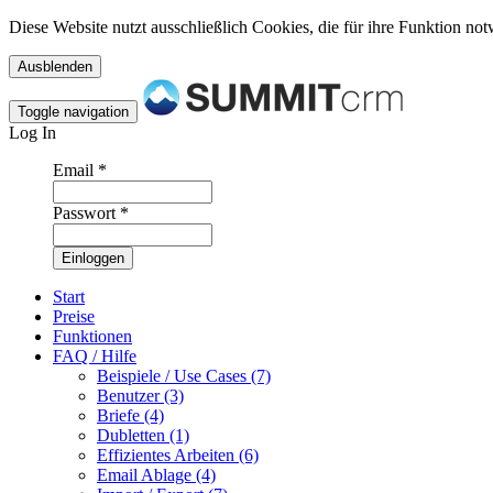
Diese Website nutzt ausschließlich Cookies, die für ihre Funktion n
Toggle navigation
Log In
Email
*
Passwort
*
Start
Preise
Funktionen
FAQ / Hilfe
Beispiele / Use Cases (7)
Benutzer (3)
Briefe (4)
Dubletten (1)
Effizientes Arbeiten (6)
Email Ablage (4)