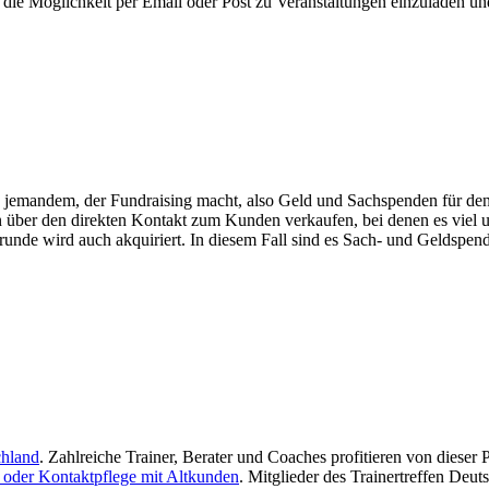
die Möglichkeit per Email oder Post zu Veranstaltungen einzuladen und
emandem, der Fundraising macht, also Geld und Sachspenden für den
n über den direkten Kontakt zum Kunden verkaufen, bei denen es viel 
unde wird auch akquiriert. In diesem Fall sind es Sach- und Geldspend
chland
. Zahlreiche Trainer, Berater und Coaches profitieren von dieser
oder Kontaktpflege mit Altkunden
. Mitglieder des Trainertreffen De