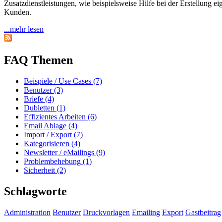
Zusatzdienstleistungen, wie beispielsweise Hilfe bei der Erstellung e
Kunden.
...mehr lesen
FAQ Themen
Beispiele / Use Cases (7)
Benutzer (3)
Briefe (4)
Dubletten (1)
Effizientes Arbeiten (6)
Email Ablage (4)
Import / Export (7)
Kategorisieren (4)
Newsletter / eMailings (9)
Problembehebung (1)
Sicherheit (2)
Schlagworte
Administration
Benutzer
Druckvorlagen
Emailing
Export
Gastbeitrag