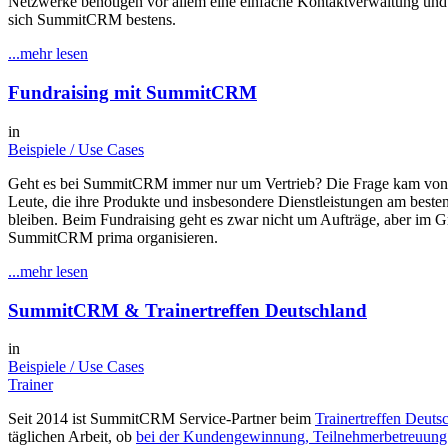
Netzwerke benötigen vor allem eine einfache Kontaktverwaltung und 
sich SummitCRM bestens.
...mehr lesen
Fundraising mit SummitCRM
in
Beispiele / Use Cases
Geht es bei SummitCRM immer nur um Vertrieb? Die Frage kam von j
Leute, die ihre Produkte und insbesondere Dienstleistungen am beste
bleiben. Beim Fundraising geht es zwar nicht um Aufträge, aber im Gr
SummitCRM prima organisieren.
...mehr lesen
SummitCRM & Trainertreffen Deutschland
in
Beispiele / Use Cases
Trainer
Seit 2014 ist SummitCRM Service-Partner beim
Trainertreffen Deuts
täglichen Arbeit, ob
bei der Kundengewinnung, Teilnehmerbetreuung 