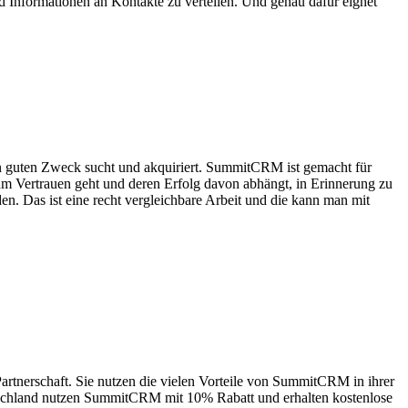
 Informationen an Kontakte zu verteilen. Und genau dafür eignet
 guten Zweck sucht und akquiriert. SummitCRM ist gemacht für
um Vertrauen geht und deren Erfolg davon abhängt, in Erinnerung zu
en. Das ist eine recht vergleichbare Arbeit und die kann man mit
 Partnerschaft. Sie nutzen die vielen Vorteile von SummitCRM in ihrer
utschland nutzen SummitCRM mit 10% Rabatt und erhalten kostenlose