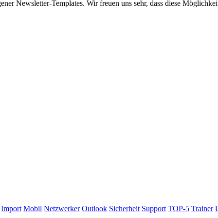
igener Newsletter-Templates. Wir freuen uns sehr, dass diese Möglichkei
Import
Mobil
Netzwerker
Outlook
Sicherheit
Support
TOP-5
Trainer