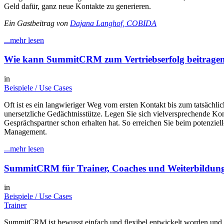
Geld dafür, ganz neue Kontakte zu generieren.
Ein Gastbeitrag von
Dajana Langhof, COBIDA
...mehr lesen
Wie kann SummitCRM zum Vertriebserfolg beitrage
in
Beispiele / Use Cases
Oft ist es ein langwieriger Weg vom ersten Kontakt bis zum tatsäch
unersetzliche Gedächtnisstütze. Legen Sie sich vielversprechende Ko
Gesprächspartner schon erhalten hat. So erreichen Sie beim potenzie
Management.
...mehr lesen
SummitCRM für Trainer, Coaches und Weiterbildun
in
Beispiele / Use Cases
Trainer
SummitCRM ist bewusst einfach und flexibel entwickelt worden und k