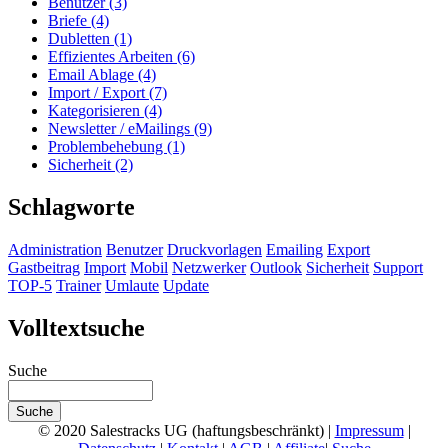
Benutzer (3)
Briefe (4)
Dubletten (1)
Effizientes Arbeiten (6)
Email Ablage (4)
Import / Export (7)
Kategorisieren (4)
Newsletter / eMailings (9)
Problembehebung (1)
Sicherheit (2)
Schlagworte
Administration
Benutzer
Druckvorlagen
Emailing
Export
Gastbeitrag
Import
Mobil
Netzwerker
Outlook
Sicherheit
Support
TOP-5
Trainer
Umlaute
Update
Volltextsuche
Suche
© 2020 Salestracks UG (haftungsbeschränkt) |
Impressum
|