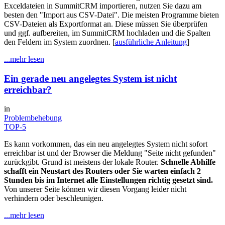
Exceldateien in SummitCRM importieren, nutzen Sie dazu am
besten den "Import aus CSV-Datei". Die meisten Programme bieten
CSV-Dateien als Exportformat an. Diese müssen Sie überprüfen
und ggf. aufbereiten, im SummitCRM hochladen und die Spalten
den Feldern im System zuordnen. [
ausführliche Anleitung
]
...mehr lesen
Ein gerade neu angelegtes System ist nicht
erreichbar?
in
Problembehebung
TOP-5
Es kann vorkommen, das ein neu angelegtes System nicht sofort
erreichbar ist und der Browser die Meldung "Seite nicht gefunden"
zurückgibt. Grund ist meistens der lokale Router.
Schnelle Abhilfe
schafft ein Neustart des Routers oder Sie warten einfach 2
Stunden bis im Internet alle Einstellungen richtig gesetzt sind.
Von unserer Seite können wir diesen Vorgang leider nicht
verhindern oder beschleunigen.
...mehr lesen