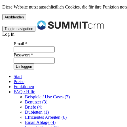
Diese Website nutzt ausschließlich Cookies, die für ihre Funktion n
Toggle navigation
Log In
Email
*
Passwort
*
Start
Preise
Funktionen
FAQ / Hilfe
Beispiele / Use Cases (7)
Benutzer (3)
Briefe (4)
Dubletten (1)
Effizientes Arbeiten (6)
Email Ablage (4)