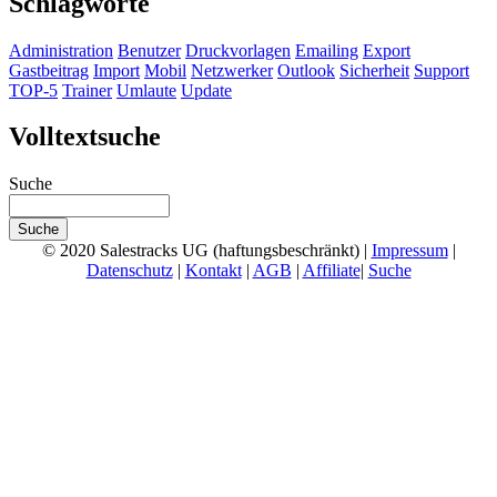
Schlagworte
Administration
Benutzer
Druckvorlagen
Emailing
Export
Gastbeitrag
Import
Mobil
Netzwerker
Outlook
Sicherheit
Support
TOP-5
Trainer
Umlaute
Update
Volltextsuche
Suche
© 2020 Salestracks UG (haftungsbeschränkt) |
Impressum
|
Datenschutz
|
Kontakt
|
AGB
|
Affiliate
|
Suche