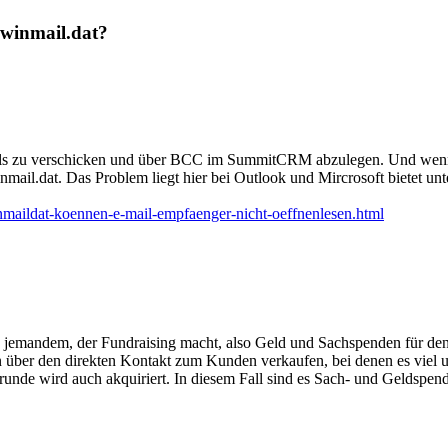
 winmail.dat?
ils zu verschicken und über BCC im SummitCRM abzulegen. Und wenn
il.dat. Das Problem liegt hier bei Outlook und Mircrosoft bietet unt
nmaildat-koennen-e-mail-empfaenger-nicht-oeffnenlesen.html
emandem, der Fundraising macht, also Geld und Sachspenden für den
n über den direkten Kontakt zum Kunden verkaufen, bei denen es viel 
unde wird auch akquiriert. In diesem Fall sind es Sach- und Geldspend