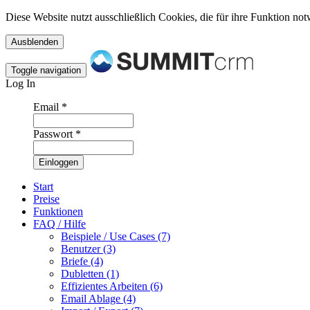
Diese Website nutzt ausschließlich Cookies, die für ihre Funktion n
Toggle navigation
Log In
Email
*
Passwort
*
Start
Preise
Funktionen
FAQ / Hilfe
Beispiele / Use Cases (7)
Benutzer (3)
Briefe (4)
Dubletten (1)
Effizientes Arbeiten (6)
Email Ablage (4)