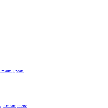
Umlaute
Update
B
|
Affiliate
|
Suche