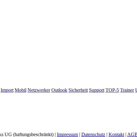
Import
Mobil
Netzwerker
Outlook
Sicherheit
Support
TOP-5
Trainer
ks UG (haftungsbeschränkt) |
Impressum
|
Datenschutz
|
Kontakt
|
AG