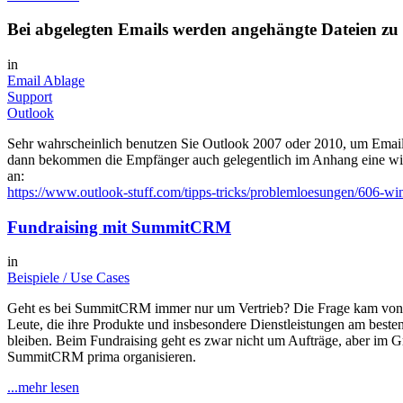
Bei abgelegten Emails werden angehängte Dateien zu
in
Email Ablage
Support
Outlook
Sehr wahrscheinlich benutzen Sie Outlook 2007 oder 2010, um Ema
dann bekommen die Empfänger auch gelegentlich im Anhang eine winma
an:
https://www.outlook-stuff.com/tipps-tricks/problemloesungen/606-wi
Fundraising mit SummitCRM
in
Beispiele / Use Cases
Geht es bei SummitCRM immer nur um Vertrieb? Die Frage kam von j
Leute, die ihre Produkte und insbesondere Dienstleistungen am beste
bleiben. Beim Fundraising geht es zwar nicht um Aufträge, aber im Gr
SummitCRM prima organisieren.
...mehr lesen